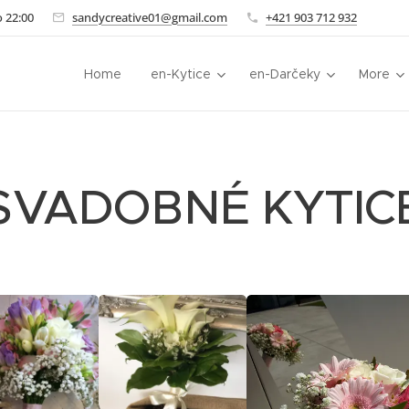
 22:00
sandycreative01@gmail.com
+421 903 712 932
Home
en-Kytice
en-Darčeky
More
SVADOBNÉ KYTIC