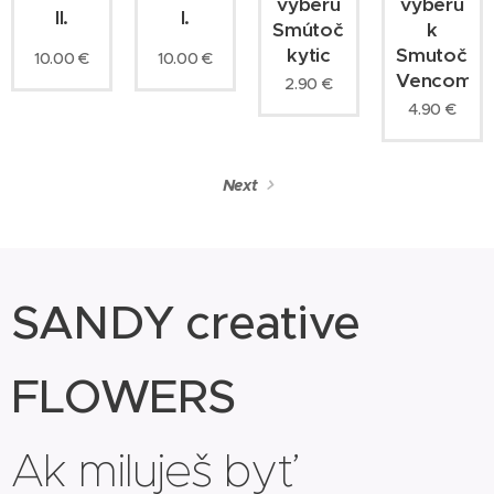
vyberu
výberu
II.
I.
Smútočných
k
kytic
Smutočný
10.00
€
10.00
€
Vencom
2.90
€
4.90
€
Next
SANDY creative
FLOWERS
Ak miluješ byť