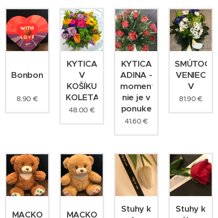
KYTICA
KYTICA
SMÚTOČN
Bonboniéra
V
ADINA -
VENIEC
KOŠÍKU
momentálne
V
KOLETA
nie je v
8.90
€
81.90
€
ponuke
48.00
€
41.60
€
Stuhy k
Stuhy k
MACKO
MACKO