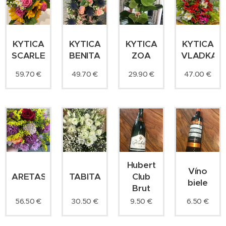
KYTICA
KYTICA
KYTICA
KYTICA
SCARLETA
BENITA
ZOA
VLADKA
59.70
€
49.70
€
29.90
€
47.00
€
Hubert
Víno
ARETAS
TABITA
Club
biele
Brut
56.50
€
30.50
€
6.50
€
9.50
€