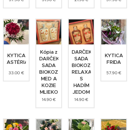
Kópia z
DARČEKOVÁ
KYTICA
KYTICA
DARČEKOVÁ
SADA
ASTÉRIA
FRIDA
SADA
BIOKOZMETIKA
BIOKOZMETIKA
RELAXAČNÝ
33.00
€
57.90
€
MED A
S
KOZIE
HADÍM
MLIEKO
JEDOM
14.90
€
14.90
€