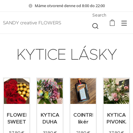
Máme otvorené denne od 8:00 do 22:00
Search
SANDY creative FLOWERS
KYTICE LÁSKY
FLOWERBOX
KYTICA
COINTREAU
KYTICA
SWEET
DUHA
likér
PIVONKA
57.90
€
31.90
€
21.90
€
37.90
€