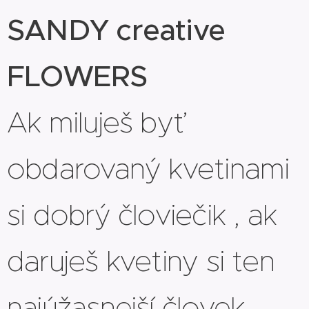
SANDY creative
FLOWERS
Ak miluješ byť
obdarovaný kvetinami
si dobrý človiečik , ak
daruješ kvetiny si ten
najúžasnejší človek