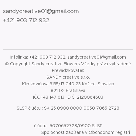
sandycreative01@gmail.com
+421 903 712 932
Infolinka: +421 903 712 932, sandycreative01@gmail.com
© Copyright Sandy creative Flowers Všetky práva vyhradené
Prevádzkovateľ:
SANDY creative s.r.o.
Klimkovičova 3135/17,040 23 Košice, Slovakia
821 02 Bratislava
IČO: 48 147 613 , DIČ: 2120064683
SLSP č.účtu : SK 25 0900 0000 0050 7065 2728
č.účtu : 5070652728/0900 SLSP
Spoločnosť zapísaná v Obchodnom registri