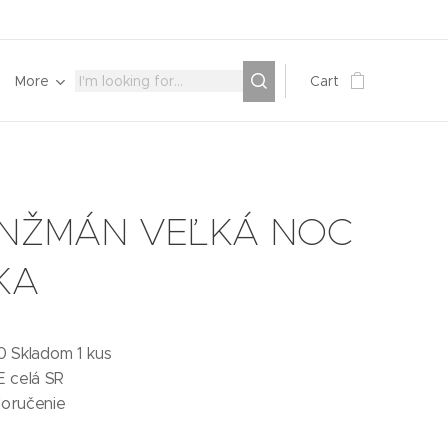
More
Cart
NŽMÁN VEĽKÁ NOC
KA
0 Skladom 1 kus
 celá SR
doručenie