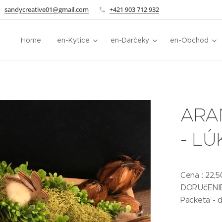
sandycreative01@gmail.com
+421 903 712 932
Home
en-Kytice
en-Darčeky
en-Obchod
ARA
- LÚ
Cena : 22,5
DORUčENIE
Packeta - 