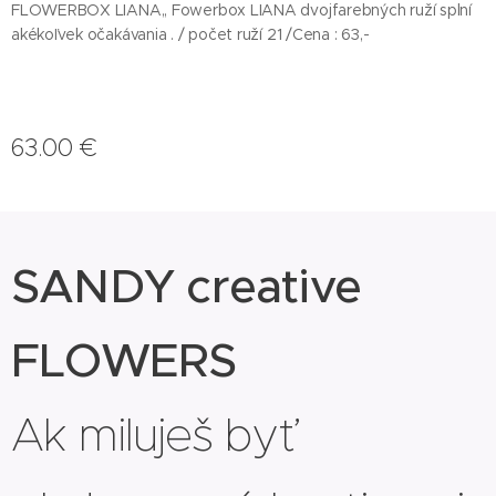
FLOWERBOX LIANA,, Fowerbox LIANA dvojfarebných ruží splní
akékoľvek očakávania . / počet ruží 21 /Cena : 63,-
63.00
€
SANDY creative
FLOWERS
Ak miluješ byť