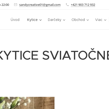
 22:00
sandycreative01@gmail.com
+421 903 712 932
Úvod
Kytice
Darčeky
Obchod
Viac
KYTICE SVIATOČN