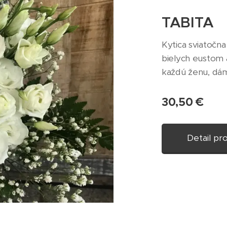
TABITA
Kytica sviatočn
bielych eustom 
každú ženu, dám
obsahuje eustom
30,50 eur
30,50
€
Detail pr