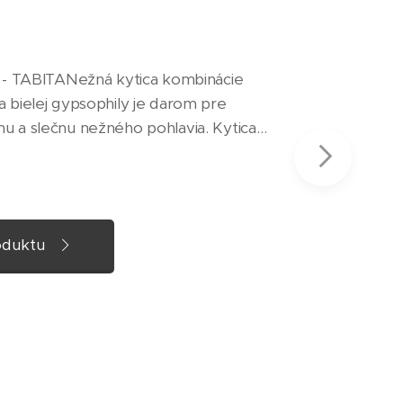
a - TABITANežná kytica kombinácie
a bielej gypsophily je darom pre
u a slečnu nežného pohlavia. Kytica
u 5x, bielu gypsophilu a zeleň.Cena :
oduktu