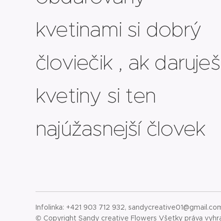
kvetinami si dobrý
človiečik , ak daruješ
kvetiny si ten
najúžasnejší človek
Infolinka: +421 903 712 932, sandycreative01@gmail.co
© Copyright Sandy creative Flowers Všetky práva vyh