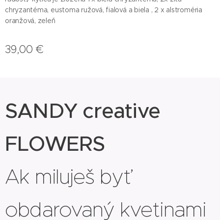
chryzantéma, eustoma ružová, fialová a biela , 2 x alstroméria
oranžová, zeleň
39,00
€
SANDY creative
FLOWERS
Ak miluješ byť
obdarovaný kvetinami