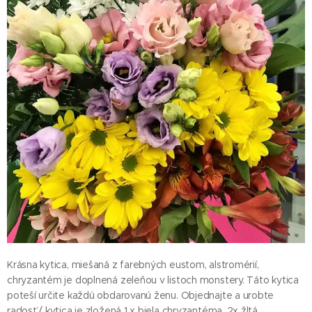
Krásna kytica, miešaná z farebných eustom, alstromérií,
chryzantém je doplnená zeleňou v listoch monstery. Táto kytica
poteší určite každú obdarovanú ženu. Objednajte a urobte
radosť./ kytica je zložená 1 x biela chryzantéma, 2x žltá