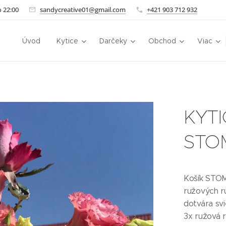
 22:00
sandycreative01@gmail.com
+421 903 712 932
Úvod
Kytice
Darčeky
Obchod
Viac
KYTI
STO
Košík STOM
ružových r
dotvára svi
3x ružová r