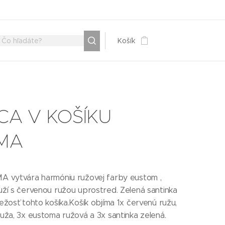
Košík
CA V KOŠÍKU
MA
A vytvára harmóniu ružovej farby eustom ,
uží s červenou ružou uprostred. Zelená santinka
ežosť tohto košíka.Košík objíma 1x červenú ružu,
uža, 3x eustoma ružová a 3x santinka zelená.