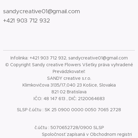
sandycreative01@gmail.com
+421 903 712 932
Infolinka: +421 903 712 932, sandycreative01@gmail.com
© Copyright Sandy creative Flowers Všetky práva vyhradené
Prevádzkovateľ:
SANDY creative s.r.o.
Klimkovičova 3135/17,040 23 Košice, Slovakia
821 02 Bratislava
IČO: 48 147 613 , DIČ: 2120064683
SLSP č.účtu : SK 25 0900 0000 0050 7065 2728
č.účtu : 5070652728/0900 SLSP
Spoločnosť zapísaná v Obchodnom registri