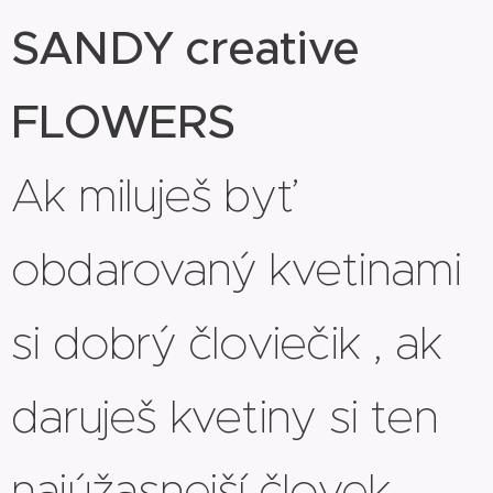
SANDY creative
FLOWERS
Ak miluješ byť
obdarovaný kvetinami
si dobrý človiečik , ak
daruješ kvetiny si ten
najúžasnejší človek