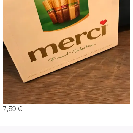
7,50
€